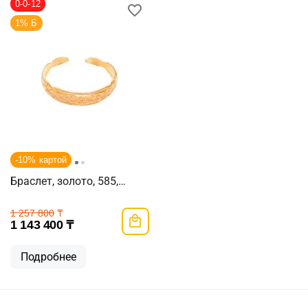
0-0-12
1% Б
-10% картой
Браслет, золото, 585,
20.64г, 60626
1 257 800
₸
1 143 400
₸
Подробнее