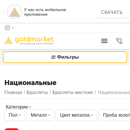
У нас есть мобильное
×
СКАЧАТЬ
приложение
Фильтры
Национальные
Главная
Браслеты
Браслеты жесткие
/
/
/
Национальны
Категории
Пол
Металл
Цвет металла
Проба золо