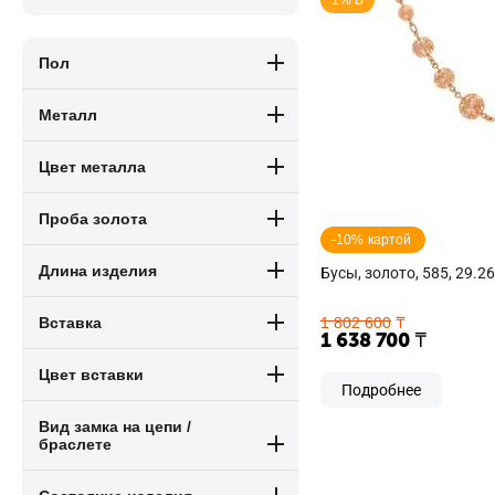
1% Б
Пол
Металл
Цвет металла
Проба золота
-10% картой 
Длина изделия
Бусы, золото, 585, 29.26
1 802 600
₸
Вставка
1 638 700
₸
Цвет вставки
Подробнее
Вид замка на цепи /
браслете