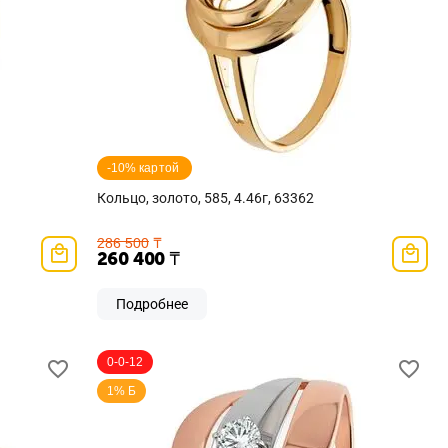
-10% картой 
Кольцо, золото, 585, 4.46г, 63362
286 500
₸
260 400
₸
Подробнее
0-0-12
1% Б