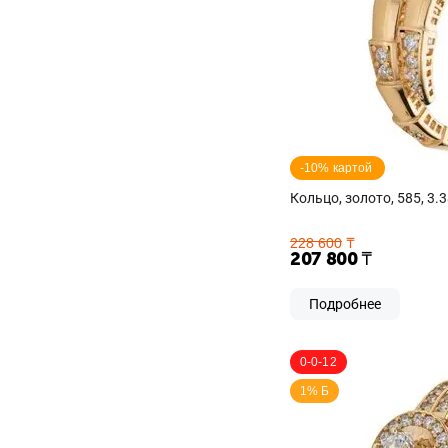
-10% картой 
Кольцо, золото, 585, 3.3
228 600
₸
207 800
₸
Подробнее
0-0-12
1% Б