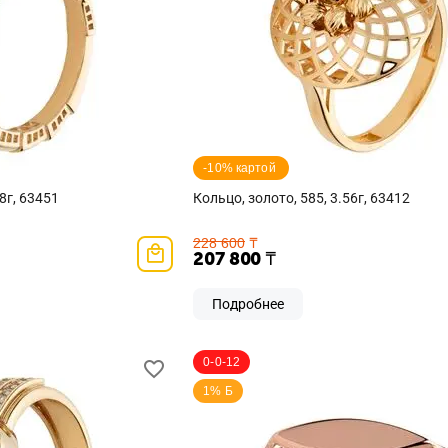
-10% картой 
8г, 63451
Кольцо, золото, 585, 3.56г, 63412
228 600
₸
207 800
₸
Подробнее
0-0-12
1% Б