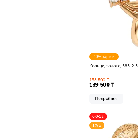
-10% картой 
Кольцо, золото, 585, 2.5
153 500
₸
139 500
₸
Подробнее
0-0-12
1% Б