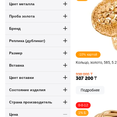
Цвет металла
Проба золота
Бренд
Реплика (дубликат)
Размер
-10% картой 
Кольцо, золото, 585, 5.2
Вставка
338 000
₸
307 200
₸
Цвет вставки
Состояние изделия
Подробнее
Страна производитель
0-0-12
1% Б
Цена