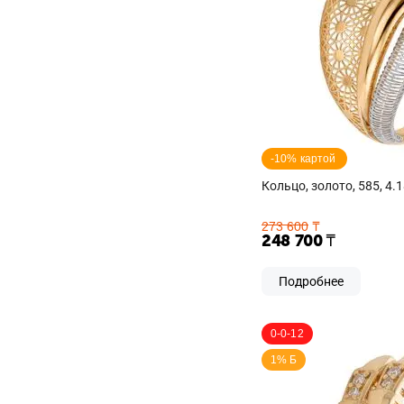
-10% картой 
Кольцо, золото, 585, 4.1
273 600
₸
248 700
₸
Подробнее
0-0-12
1% Б