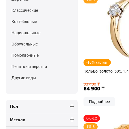
1% Б
Классические
Коктейльные
Национальные
Обручальные
Помолвочные
-10% картой 
Печатки и перстни
Кольцо, золото, 585, 1.4
Другие виды
93 400
₸
84 900
₸
Подробнее
Пол
0-0-12
Металл
1% Б