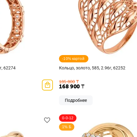
-10% картой 
г, 62274
Кольцо, золото, 585, 2.96г, 62252
185 800
₸
168 900
₸
Подробнее
0-0-12
1% Б