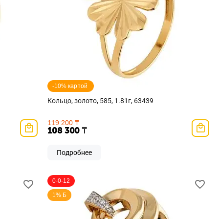
-10% картой 
Кольцо, золото, 585, 1.81г, 63439
119 200
₸
108 300
₸
Подробнее
0-0-12
1% Б