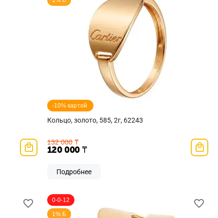
1% Б
-10% картой 
Кольцо, золото, 585, 2г, 62243
132 000
₸
120 000
₸
Подробнее
0-0-12
1% Б