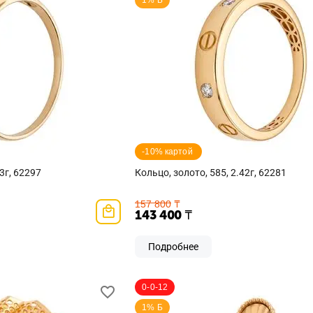
1% Б
-10% картой 
3г, 62297
Кольцо, золото, 585, 2.42г, 62281
157 800
₸
143 400
₸
Подробнее
0-0-12
1% Б