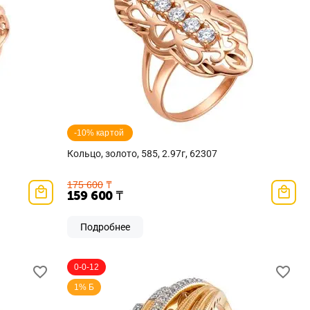
-10% картой 
Кольцо, золото, 585, 2.97г, 62307
175 600
₸
159 600
₸
Подробнее
0-0-12
1% Б