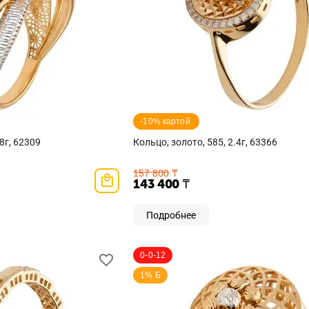
-10% картой 
8г, 62309
Кольцо, золото, 585, 2.4г, 63366
157 800
₸
143 400
₸
Подробнее
0-0-12
1% Б