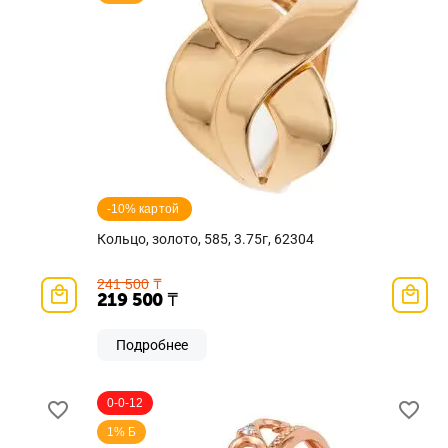
-10% картой 
Кольцо, золото, 585, 3.75г, 62304
241 500
₸
219 500
₸
Подробнее
0-0-12
1% Б