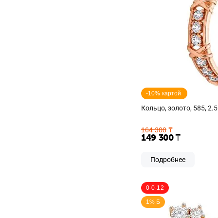
-10% картой 
Кольцо, золото, 585, 2.5
164 300
₸
149 300
₸
Подробнее
0-0-12
1% Б