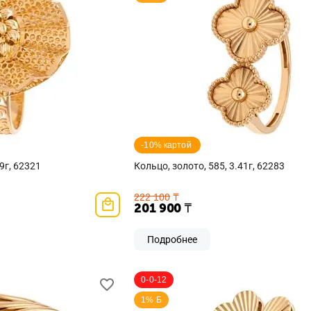
-10% картой 
9г, 62321
Кольцо, золото, 585, 3.41г, 62283
222 100
₸
201 900
₸
Подробнее
0-0-12
1% Б