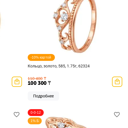
-10% картой 
Кольцо, золото, 585, 1.75г, 62324
110 400
₸
100 300
₸
Подробнее
0-0-12
1% Б