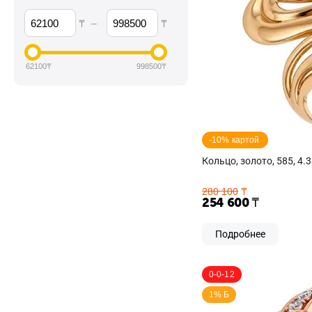
–
₸
₸
62100
₸
998500
₸
-10% картой 
Кольцо, золото, 585, 4.3
280 100
₸
254 600
₸
Подробнее
0-0-12
1% Б