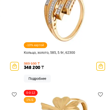
-10% картой 
Кольцо, золото, 585, 5.9г, 62300
383 100
₸
348 200
₸
Подробнее
0-0-12
1% Б