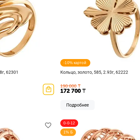
-10% картой 
8г, 62301
Кольцо, золото, 585, 2.93г, 62222
190 000
₸
172 700
₸
Подробнее
0-0-12
1% Б