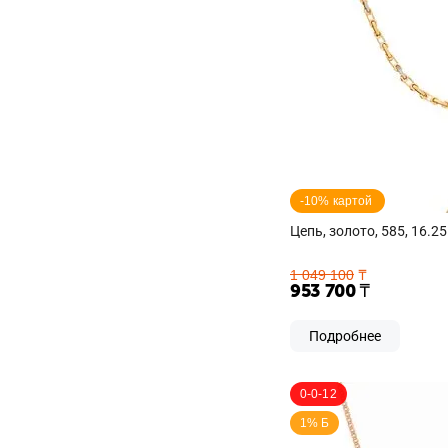
-10% картой 
Цепь, золото, 585, 16.25
1 049 100
₸
953 700
₸
Подробнее
0-0-12
1% Б