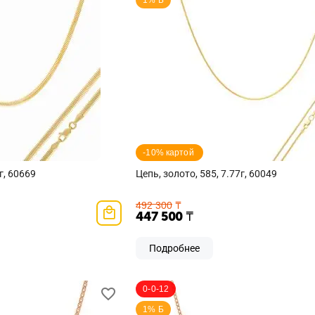
1% Б
-10% картой 
г, 60669
Цепь, золото, 585, 7.77г, 60049
492 300
₸
447 500
₸
Подробнее
0-0-12
1% Б