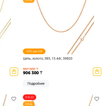
1% Б
-10% картой 
Цепь, золото, 585, 15.44г, 59820
997 000
₸
906 300
₸
Подробнее
0-0-12
1% Б