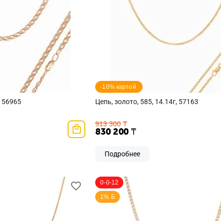
-10% картой 
, 56965
Цепь, золото, 585, 14.14г, 57163
913 300
₸
830 200
₸
Подробнее
0-0-12
1% Б