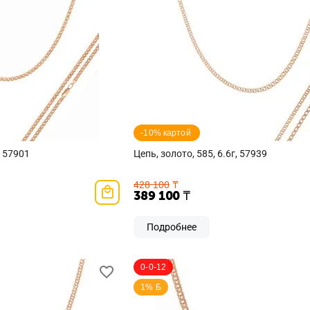
-10% картой 
, 57901
Цепь, золото, 585, 6.6г, 57939
428 100
₸
389 100
₸
Подробнее
0-0-12
1% Б