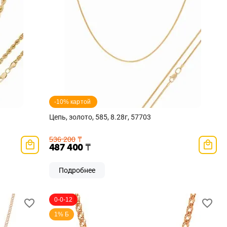
-10% картой 
Цепь, золото, 585, 8.28г, 57703
536 200
₸
487 400
₸
Подробнее
0-0-12
1% Б