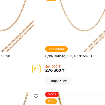
-10% картой 
, 58698
Цепь, золото, 585, 4.67г, 58931
304 000
₸
276 300
₸
Подробнее
0-0-12
1% Б