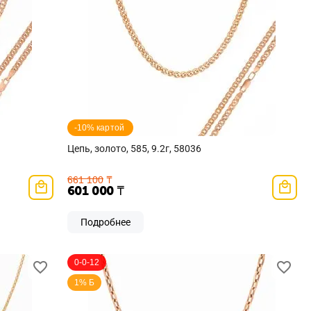
-10% картой 
Цепь, золото, 585, 9.2г, 58036
661 100
₸
601 000
₸
Подробнее
0-0-12
1% Б