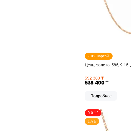
-10% картой 
Цепь, золото, 585, 9.15г
592 300
₸
538 400
₸
Подробнее
0-0-12
1% Б