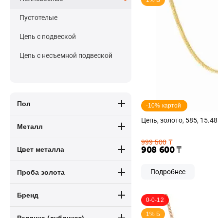
1% Б
Пустотелые
Цепь с подвеской
Цепь с несъемной подвеской
Пол
-10% картой 
Цепь, золото, 585, 15.48
Металл
999 500
₸
908 600
₸
Цвет металла
Подробнее
Проба золота
Бренд
0-0-12
1% Б