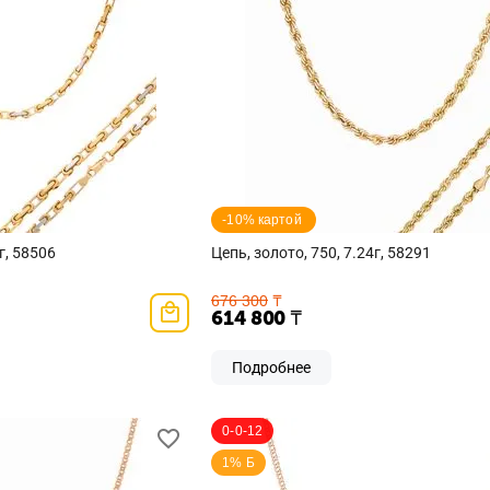
-10% картой 
г, 58506
Цепь, золото, 750, 7.24г, 58291
676 300
₸
614 800
₸
Подробнее
0-0-12
1% Б