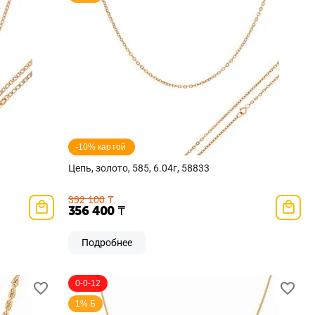
-10% картой 
Цепь, золото, 585, 6.04г, 58833
392 100
₸
356 400
₸
Подробнее
0-0-12
1% Б