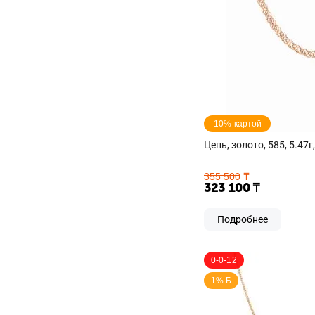
-10% картой 
Цепь, золото, 585, 5.47г
355 500
₸
323 100
₸
Подробнее
0-0-12
1% Б