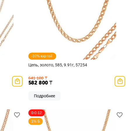
-10% картой 
Цепь, золото, 585, 9.91г, 57254
641 100
₸
582 800
₸
Подробнее
0-0-12
1% Б