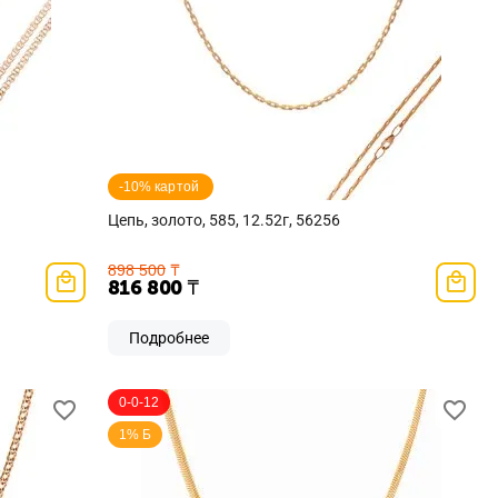
-10% картой 
Цепь, золото, 585, 12.52г, 56256
898 500
₸
816 800
₸
Подробнее
0-0-12
1% Б