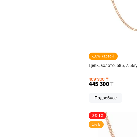
-10% картой 
Цепь, золото, 585, 7.56г
489 900
₸
445 300
₸
Подробнее
0-0-12
1% Б