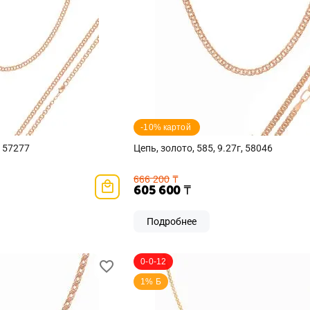
-10% картой 
, 57277
Цепь, золото, 585, 9.27г, 58046
666 200
₸
605 600
₸
Подробнее
0-0-12
1% Б