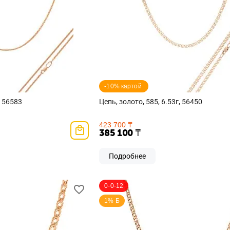
-10% картой 
, 56583
Цепь, золото, 585, 6.53г, 56450
423 700
₸
385 100
₸
Подробнее
0-0-12
1% Б