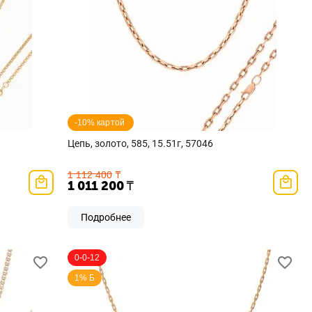
-10% картой 
Цепь, золото, 585, 15.51г, 57046
1 112 400
₸
1 011 200
₸
Подробнее
0-0-12
1% Б