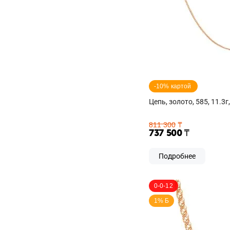
-10% картой 
Цепь, золото, 585, 11.3г
811 300
₸
737 500
₸
Подробнее
0-0-12
1% Б