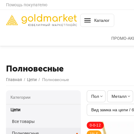
Помощь покупателю
Каталог
ПРОМО-АК
Полновесные
Главная
/
​Цепи
/
Полновесные
Пол
Металл
Категории
​Цепи
Вид замка на цепи / 
Все товары
0-0-12
Полновесные