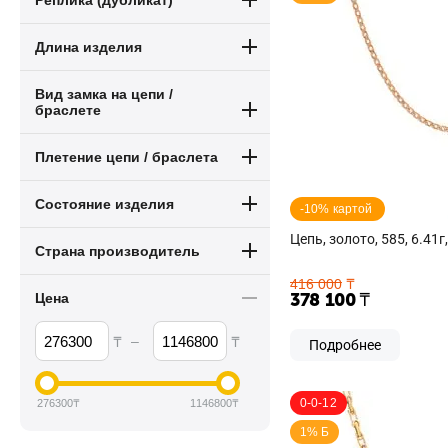
Реплика (дубликат)
Длина изделия
Вид замка на цепи /
браслете
Плетение цепи / браслета
Состояние изделия
-10% картой 
Цепь, золото, 585, 6.41г
Страна производитель
416 000
₸
378 100
₸
Цена
–
₸
₸
Подробнее
0-0-12
276300
₸
1146800
₸
1% Б