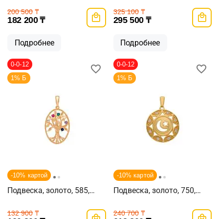
200 500
₸
325 100
₸
182 200
₸
295 500
₸
Подробнее
Подробнее
0-0-12
0-0-12
1% Б
1% Б
-10% картой
-10% картой
Подвеска, золото, 585,
Подвеска, золото, 750,
2.13г, 59431
2.44г, 59019
132 900
₸
240 700
₸