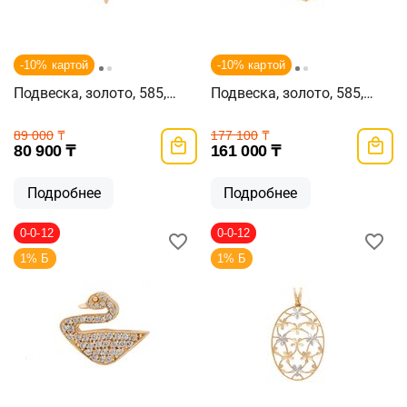
-10% картой
-10% картой
Подвеска, золото, 585,
Подвеска, золото, 585,
1.33г, 54429
2.7г, 42945
89 000
₸
177 100
₸
80 900
₸
161 000
₸
Подробнее
Подробнее
0-0-12
0-0-12
1% Б
1% Б