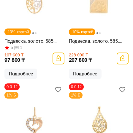
-10% картой
-10% картой
Подвеска, золото, 585,
Подвеска, золото, 585,
1.62г, 55079
3.5г, 55016
5
1
107 600
₸
228 600
₸
97 800
₸
207 800
₸
Подробнее
Подробнее
0-0-12
0-0-12
1% Б
1% Б