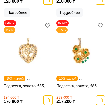
120 800
₸
218 800
₸
Подробнее
Подробнее
0-0-12
0-0-12
1% Б
1% Б
-10% картой
-10% картой
Подвеска, золото, 585,
Подвеска, золото, 585,
2.97г, 59064
3.66г, 58753
194 600
₸
239 000
₸
176 900
₸
217 200
₸