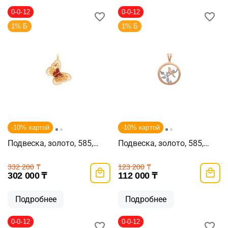
0-0-12
0-0-12
1% Б
1% Б
-10% картой
-10% картой
Подвеска, золото, 585,
Подвеска, золото, 585,
5.11г, 57749
1.97г, 57968
332 200
₸
123 200
₸
302 000
₸
112 000
₸
Подробнее
Подробнее
0-0-12
0-0-12