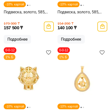
-10% картой
-10% картой
Подвеска, золото, 585,
Подвеска, золото, 585,
2.64г, 60000
2.48г, 60003
173 300
₸
154 200
₸
157 500
₸
140 100
₸
Подробнее
Подробнее
0-0-12
0-0-12
1% Б
1% Б
-10% картой
-10% картой