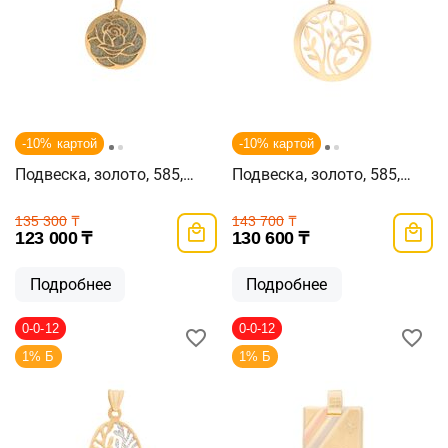
-10% картой
-10% картой
Подвеска, золото, 585,
Подвеска, золото, 585,
2.05г, 55283
2.18г, 54946
135 300
₸
143 700
₸
123 000
₸
130 600
₸
Подробнее
Подробнее
0-0-12
0-0-12
1% Б
1% Б