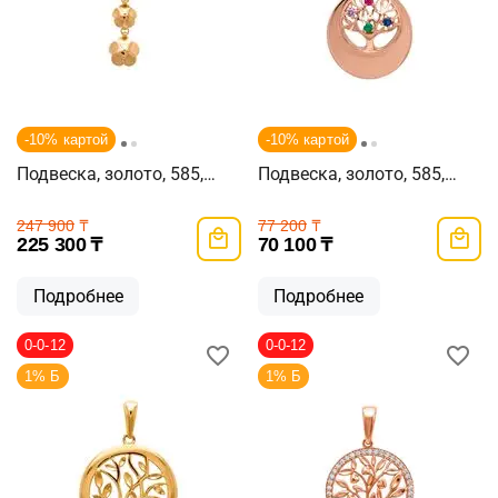
-10% картой
-10% картой
Подвеска, золото, 585,
Подвеска, золото, 585,
3.83г, 62185
1.21г, 60967
247 900
₸
77 200
₸
225 300
₸
70 100
₸
Подробнее
Подробнее
0-0-12
0-0-12
1% Б
1% Б