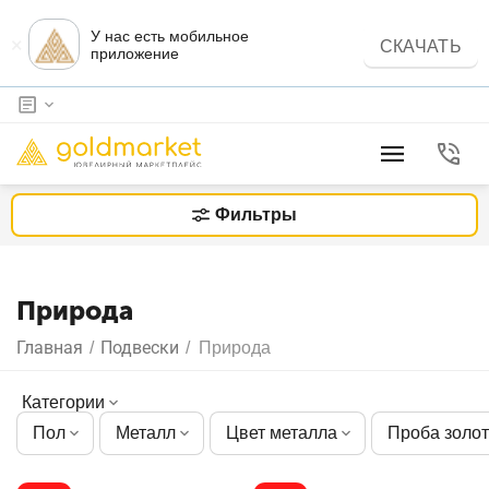
У нас есть мобильное
×
СКАЧАТЬ
приложение
Фильтры
Природа
Главная
Подвески
/
/
Природа
Категории
Пол
Металл
Цвет металла
Проба золо