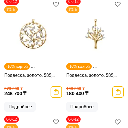
0-0-12
0-0-12
1% Б
1% Б
-10% картой
-10% картой
Подвеска, золото, 585,
Подвеска, золото, 585,
4.2г, 62246
3.17г, 62928
273 600
₸
198 500
₸
248 700
₸
180 400
₸
Подробнее
Подробнее
0-0-12
0-0-12
1% Б
1% Б