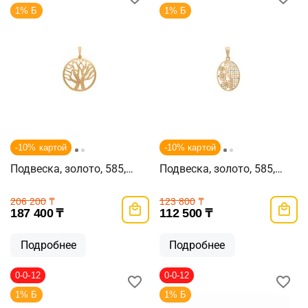
1% Б
1% Б
-10% картой
-10% картой
Подвеска, золото, 585,
Подвеска, золото, 585,
3.15г, 57540
1.87г, 58101
206 200
₸
123 800
₸
187 400
₸
112 500
₸
Подробнее
Подробнее
0-0-12
0-0-12
1% Б
1% Б