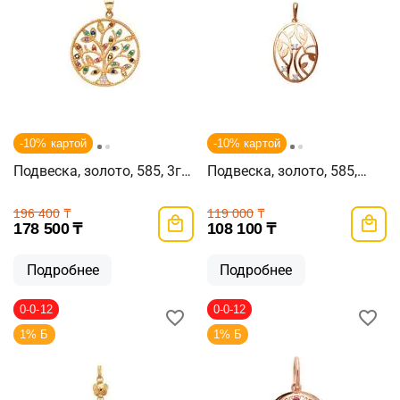
-10% картой
-10% картой
Подвеска, золото, 585, 3г,
Подвеска, золото, 585,
62554
1.91г, 62046
196 400
₸
119 000
₸
178 500
₸
108 100
₸
Подробнее
Подробнее
0-0-12
0-0-12
1% Б
1% Б