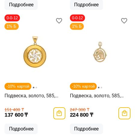
Подробнее
Подробнее
0-0-12
0-0-12
1% Б
1% Б
-10% картой
-10% картой
Подвеска, золото, 585,
Подвеска, золото, 585,
2.3г, 58851
3.79г, 58326
151 400
₸
247 300
₸
137 600
₸
224 800
₸
Подробнее
Подробнее