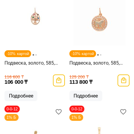
-10% картой
-10% картой
Подвеска, золото, 585,
Подвеска, золото, 585,
1.84г, 58167
1.98г, 57028
116 600
₸
125 200
₸
106 000
₸
113 800
₸
Подробнее
Подробнее
0-0-12
0-0-12
1% Б
1% Б