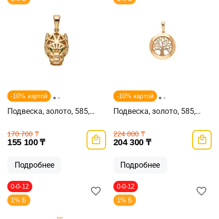
-10% картой
-10% картой
Подвеска, золото, 585,
Подвеска, золото, 585,
2.62г, 62926
3.53г, 62781
170 700
₸
224 800
₸
155 100
₸
204 300
₸
Подробнее
Подробнее
0-0-12
0-0-12
1% Б
1% Б