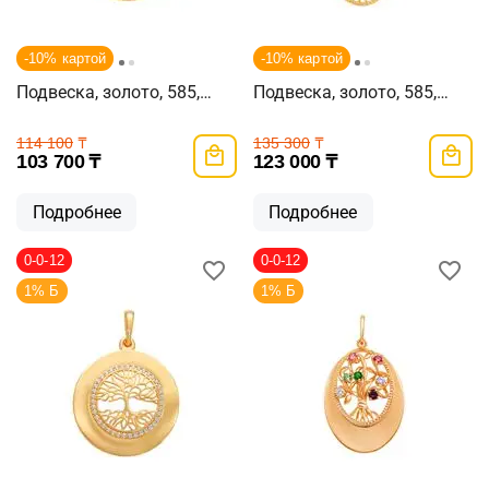
-10% картой
-10% картой
Подвеска, золото, 585,
Подвеска, золото, 585,
1.72г, 59999
2.05г, 59996
114 100
₸
135 300
₸
103 700
₸
123 000
₸
Подробнее
Подробнее
0-0-12
0-0-12
1% Б
1% Б