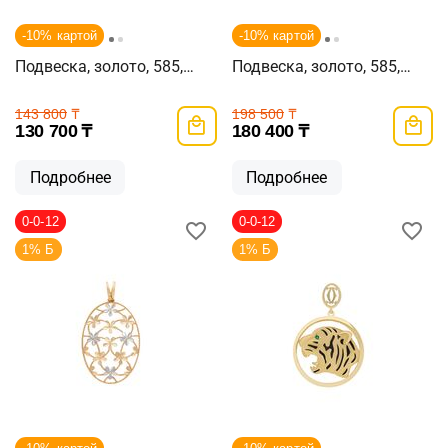
-10% картой
-10% картой
Подвеска, золото, 585,
Подвеска, золото, 585,
2.31г, 39493
3.03г, 42737
143 800
₸
198 500
₸
130 700
₸
180 400
₸
Подробнее
Подробнее
0-0-12
0-0-12
1% Б
1% Б