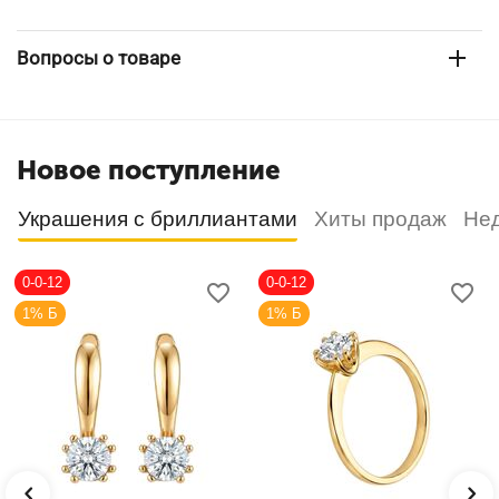
Вопросы о товаре
Новое поступление
Украшения с бриллиантами
Хиты продаж
Не
0-0-12
0-0-12
1% Б
1% Б