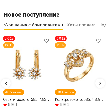
Новое поступление
Украшения с бриллиантами
Хиты продаж
Не
0-0-12
0-0-12
1% Б
1% Б
-10% картой
-10% картой
Серьги, золото, 585, 7.83г,
Кольцо, золото, 585, 4.83г,
63123
62103
5
5
1
1