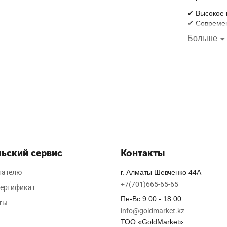
✔ Высокое 
✔ Современ
✔ Выгодные
Больше
Не упустит
специально
ьский сервис
Контакты
пателю
г. Алматы Шевченко 44А
+7(701)665-65-65
ертификат
Пн-Вс 9.00 - 18.00
ты
info@goldmarket.kz
ТОО «GoldMarket»