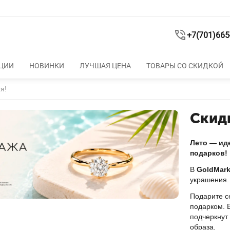
+7(701)665
ЦИИ
НОВИНКИ
ЛУЧШАЯ ЦЕНА
ТОВАРЫ СО СКИДКОЙ
я!
Cкид
Лето — ид
подарков!
В
GoldMark
украшения.
Подарите с
подарком. В
подчеркнут
образа.