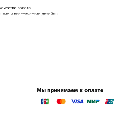
качество золота
ные и классические дизайны
 летние цены
е возможность приобрести украшение своей мечты по
й цене!
Мы принимаем к оплате