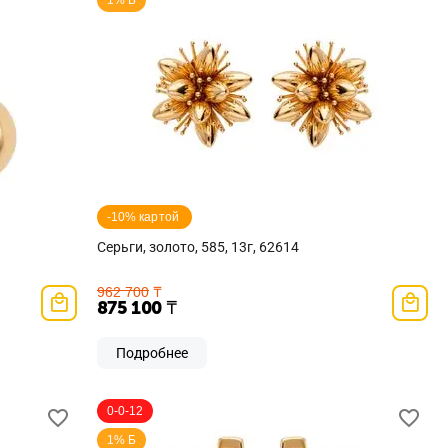
1% Б
-10% картой 
Серьги, золото, 585, 13г, 62614
962 700
₸
875 100
₸
Подробнее
0-0-12
1% Б