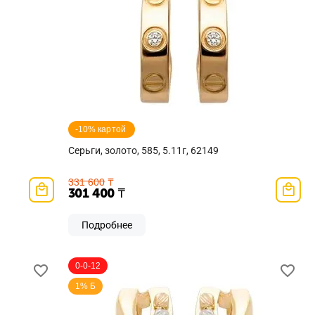
-10% картой 
Серьги, золото, 585, 5.11г, 62149
331 600
₸
301 400
₸
Подробнее
0-0-12
1% Б