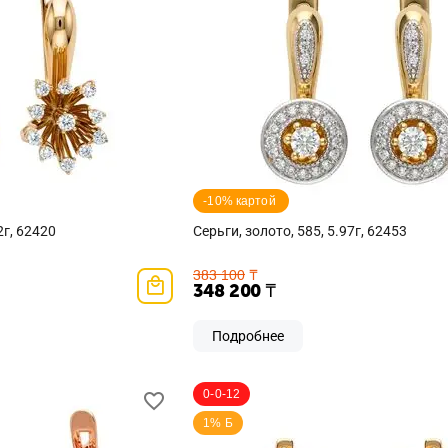
-10% картой 
2г, 62420
Серьги, золото, 585, 5.97г, 62453
383 100
₸
348 200
₸
Подробнее
0-0-12
1% Б