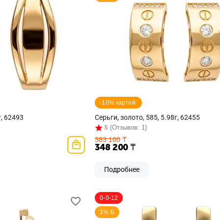
-10% картой 
г, 62493
Серьги, золото, 585, 5.98г, 62455
5
(Отзывов: 1)
383 100
₸
348 200
₸
Подробнее
0-0-12
1% Б