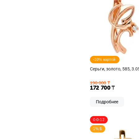
-10% картой 
Серьги, золото, 585, 3.0
190 000
₸
172 700
₸
Подробнее
0-0-12
1% Б