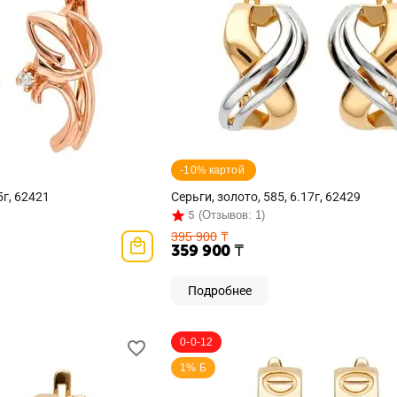
-10% картой 
5г, 62421
Серьги, золото, 585, 6.17г, 62429
5
(Отзывов: 1)
395 900
₸
359 900
₸
Подробнее
0-0-12
1% Б