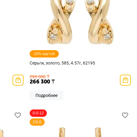
-10% картой 
Серьги, золото, 585, 4.57г, 62195
293 000
₸
266 300
₸
Подробнее
0-0-12
1% Б