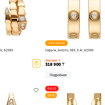
-10% картой 
5г, 62383
Серьги, золото, 585, 5.4г, 62390
350 800
₸
318 900
₸
Подробнее
0-0-12
1% Б