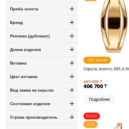
Проба золота
Бренд
Реплика (дубликат)
Длина изделия
-10% картой 
Вставка
Серьги, золото, 585, 6.9
Цвет вставки
447 400
₸
406 700
₸
Вид замка на серьгах
Подробнее
Состояние изделия
0-0-12
Страна производитель
1% Б