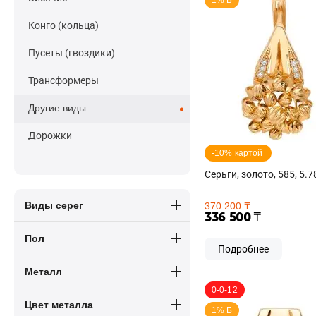
1% Б
Конго (кольца)
Пусеты (гвоздики)
Трансформеры
Другие виды
Дорожки
-10% картой 
Серьги, золото, 585, 5.7
Виды серег
370 200
₸
336 500
₸
Пол
Подробнее
Металл
0-0-12
Цвет металла
1% Б