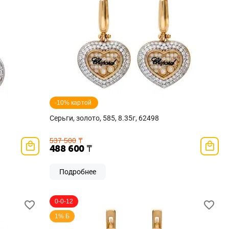
-10% картой 
Серьги, золото, 585, 8.35г, 62498
537 500
₸
488 600
₸
Подробнее
0-0-12
1% Б