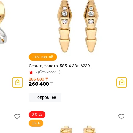
-10% картой 
Серьги, золото, 585, 4.38г, 62391
5
(Отзывов: 1)
286 500
₸
260 400
₸
Подробнее
0-0-12
1% Б