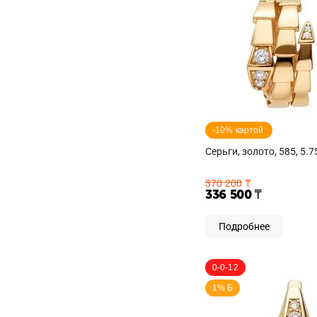
-10% картой 
Серьги, золото, 585, 5.7
370 200
₸
336 500
₸
Подробнее
0-0-12
1% Б