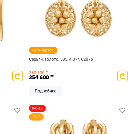
-10% картой 
Серьги, золото, 585, 4.37г, 62076
280 100
₸
254 600
₸
Подробнее
0-0-12
1% Б