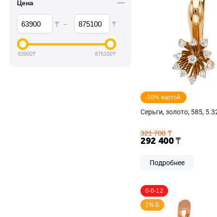
Цена
–
₸
₸
63900
₸
875100
₸
-10% картой 
Серьги, золото, 585, 5.3
321 700
₸
292 400
₸
Подробнее
0-0-12
1% Б