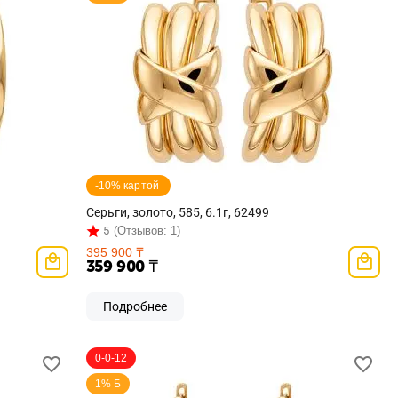
-10% картой 
Серьги, золото, 585, 6.1г, 62499
5
(Отзывов: 1)
395 900
₸
359 900
₸
Подробнее
0-0-12
1% Б