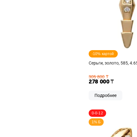
-10% картой 
Серьги, золото, 585, 4.6
305 800
₸
278 000
₸
Подробнее
0-0-12
1% Б