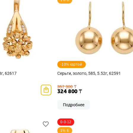
1% Б
-10% картой 
8г, 62617
Серьги, золото, 585, 5.52г, 62591
357 300
₸
324 800
₸
Подробнее
0-0-12
1% Б