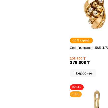
-10% картой 
Серьги, золото, 585, 4.7
305 800
₸
278 000
₸
Подробнее
0-0-12
1% Б