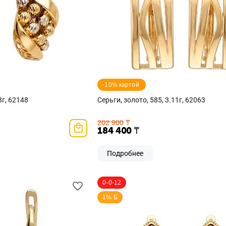
-10% картой 
3г, 62148
Серьги, золото, 585, 3.11г, 62063
202 900
₸
184 400
₸
Подробнее
0-0-12
1% Б