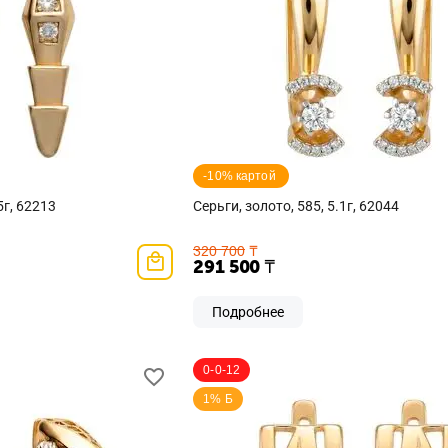
-10% картой 
5г, 62213
Серьги, золото, 585, 5.1г, 62044
320 700
₸
291 500
₸
Подробнее
0-0-12
1% Б