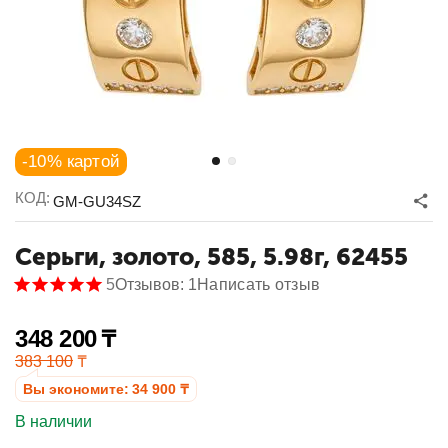
-10% картой
КОД:
GM-GU34SZ
Серьги, золото, 585, 5.98г, 62455
5
Отзывов: 1
Написать отзыв
348 200
₸
383 100
₸
Вы экономите:
34 900
₸
В наличии