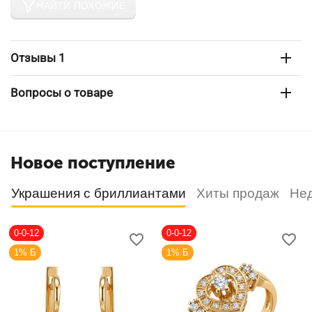
НАЙТИ ПОХОЖИЕ
Отзывы 1
Вопросы о товаре
Новое поступление
Украшения с бриллиантами
Хиты продаж
Не
0-0-12
0-0-12
1% Б
1% Б