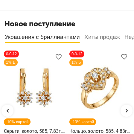
Новое поступление
Украшения с бриллиантами
Хиты продаж
Не
0-0-12
0-0-12
1% Б
1% Б
-10% картой
-10% картой
Серьги, золото, 585, 7.83г,
Кольцо, золото, 585, 4.83г,