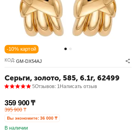
-10% картой
КОД:
GM-DX54AJ
Серьги, золото, 585, 6.1г, 62499
5
Отзывов: 1
Написать отзыв
359 900
₸
395 900
₸
Вы экономите:
36 000
₸
В наличии